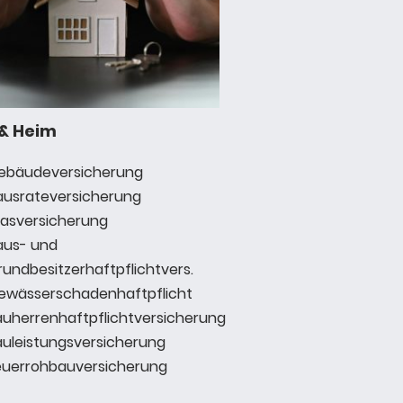
& Heim
ebäudeversicherung
ausrateversicherung
lasversicherung
aus- und
undbesitzerhaftpflichtvers.
ewässerschadenhaftpflicht
auherrenhaftpflichtversicherung
auleistungsversicherung
euerrohbauversicherung