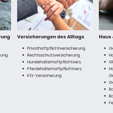
rung
Versicherungen des Alltags
Haus 
Privathaftpflichtversicherung
G
rung
Rechtsschutzversicherung
H
Hundehalterhaftpflichtvers.
G
Pferdehalterhaftpflichtvers.
H
Kfz-Versicherung
Gr
G
B
B
F