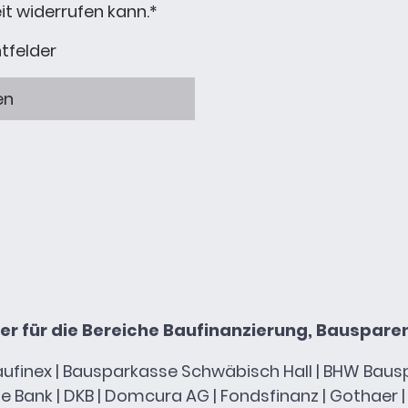
it widerrufen kann.
*
htfelder
en
er für die Bereiche Baufinanzierung, Bauspare
 | Baufinex | Bausparkasse Schwäbisch Hall | BHW Ba
Bank | DKB | Domcura AG | Fondsfinanz | Gothaer |